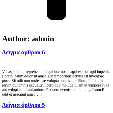
Author:
admin
Δείγμα άρθρου 6
Vel aspernatur reprehenderit qui internos magni est corrupti impedit.
Lorem ipsum dolor sit amet. Est temporibus debitis est inventore
porro Sit odit non molestiae voluptas non saepe illum. Id minima
rerum qui omnis eaqueEst libero quo mollitia ullam ut tempore fuga
aut voluptatem laudantium. Est vero eveniet ut aliquid galisum Et
odit et nesciunt amet […]
Δείγμα άρθρου 5