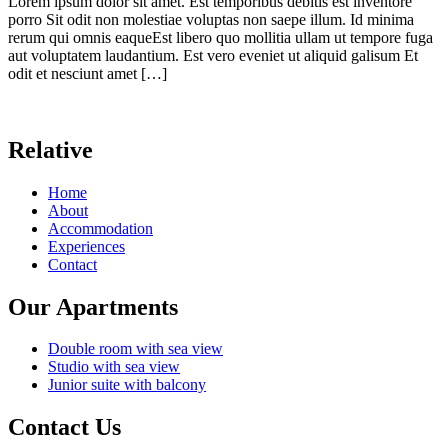
Lorem ipsum dolor sit amet. Est temporibus debitis est inventore
porro Sit odit non molestiae voluptas non saepe illum. Id minima
rerum qui omnis eaqueEst libero quo mollitia ullam ut tempore fuga
aut voluptatem laudantium. Est vero eveniet ut aliquid galisum Et
odit et nesciunt amet […]
Relative
Home
About
Accommodation
Experiences
Contact
Our Apartments
Double room with sea view
Studio with sea view
Junior suite with balcony
Contact Us